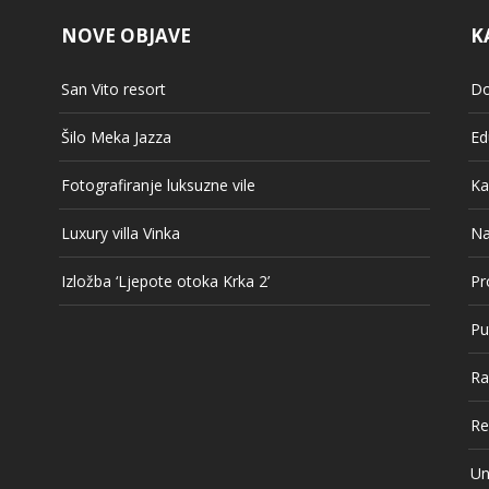
NOVE OBJAVE
K
San Vito resort
Do
Šilo Meka Jazza
Ed
Fotografiranje luksuzne vile
Ka
Luxury villa Vinka
Na
Izložba ‘Ljepote otoka Krka 2’
Pr
Pu
Ra
Re
Un