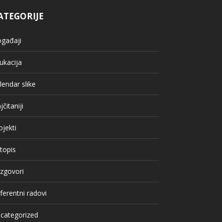
ATEGORIJE
gađaji
ukacija
lendar slike
jčitaniji
ojekti
topis
zgovori
ferentni radovi
categorized