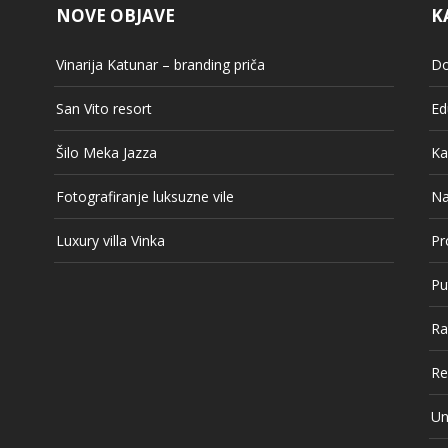
NOVE OBJAVE
K
Vinarija Katunar – branding priča
Do
San Vito resort
Ed
Šilo Meka Jazza
Ka
Fotografiranje luksuzne vile
Na
Luxury villa Vinka
Pr
Pu
Ra
Re
Un