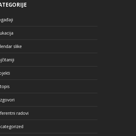
ATEGORIJE
gađaji
ukacija
lendar slike
jčitaniji
ojekti
topis
zgovori
ferentni radovi
categorized