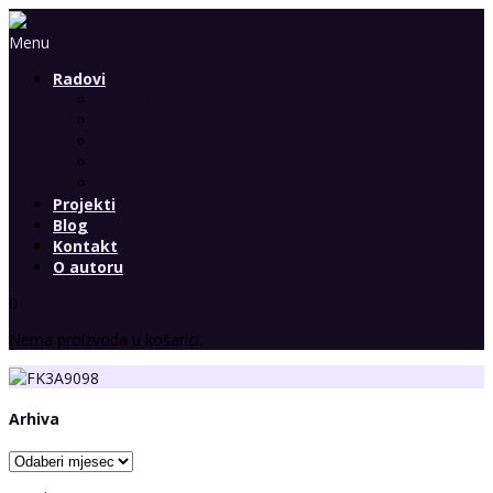
Menu
Radovi
Snimanje FPV dronom
Prezentacija
Fotografiranje kuća za odmor
Video produkcija
Marketing
Projekti
Blog
Kontakt
O autoru
0
Nema proizvoda u košarici.
Arhiva
Arhiva