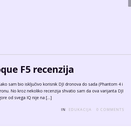
and
, boje i fotografija. Kroz godine rada mnoge fotografije iz mog pera
tografije destinacija/brandova/biznisa. Ovisno po potrebi treba se
afijom. Nije isto fotografiramo li event ili proizvode. Nije isto ako