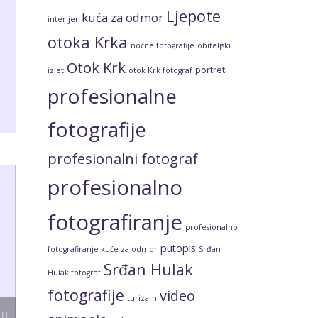
Ljepote
kuća za odmor
interijer
otoka Krka
noćne fotografije
obiteljski
Otok Krk
portreti
izlet
otok Krk fotograf
profesionalne
fotografije
profesionalni fotograf
profesionalno
fotografiranje
profesionalno
putopis
fotografiranje kuće za odmor
Srđan
Srđan Hulak
Hulak fotograf
fotografije
video
turizam