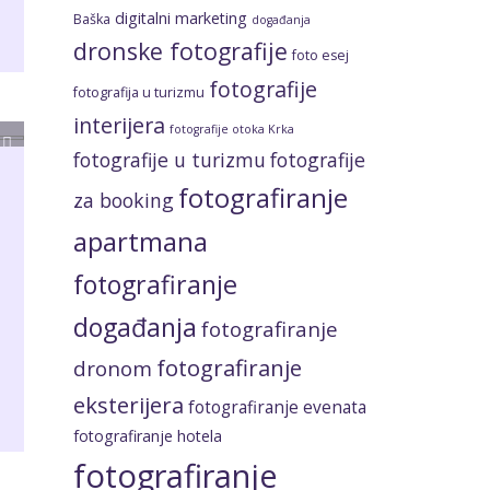
digitalni marketing
Baška
događanja
dronske fotografije
foto esej
fotografije
fotografija u turizmu
interijera
fotografije otoka Krka
fotografije u turizmu
fotografije
fotografiranje
za booking
apartmana
fotografiranje
događanja
fotografiranje
fotografiranje
dronom
eksterijera
fotografiranje evenata
fotografiranje hotela
fotografiranje