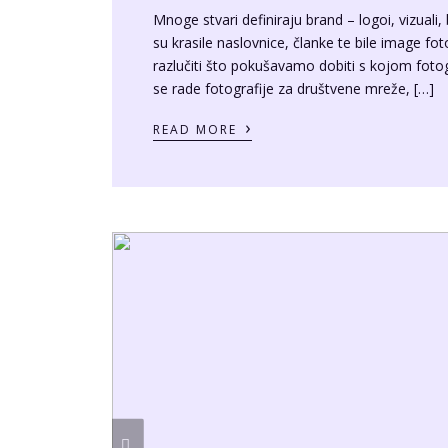
04/07/2022
BY
SRĐAN HULAK
DJI Mini 3 Pro rece
Ova DJI Mini 3 Pro recenzija će biti osebujna 
želim reći iz prve ruke koje su razlike te koje 
jer tražite kvalitetan, kompaktan, sklopiv dron 
›
READ MORE