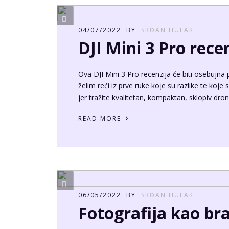
15/12/2022
BY
SRĐAN HULAK
Što je FPV dron?
Zadnjih godina mogli ste čuti za termin FPV dr
prvog lica. Pilot FPV drona vidi snimku iz k
iznimno okretnim dronom. Za razliku od klasič
uključene, FPV dron dozvoljava […]
›
READ MORE