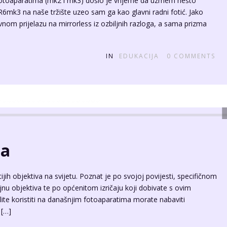
fotoaparatima (mk2 i mk3) došlo je vrijeme da uzmem nešto
R6mk3 na naše tržište uzeo sam ga kao glavni radni fotić. Jako
 prijelazu na mirrorless iz ozbiljnih razloga, a sama prizma
IN
EDUKACIJA
0
COMMENTS