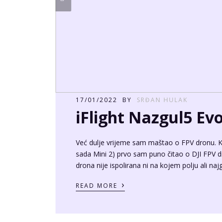
06/05/2022
BY
SRĐAN HULAK
Fotografija kao br
Mnoge stvari definiraju brand – logoi, vizuali
su krasile naslovnice, članke te bile image fo
razlučiti što pokušavamo dobiti s kojom fotogr
se rade fotografije za društvene mreže, […]