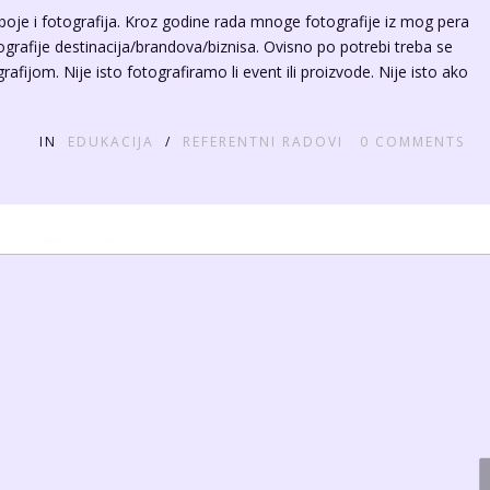
nzija
po tome što ću se često referirati na Mini 2. Kao vlasnik oba drona
su bolje i lošije strane oba drona. Vjerovatno i sami čitate recenziju
i želite doznati što […]
IN
EDUKACIJA
0
COMMENTS