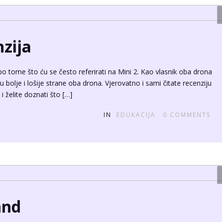
on, no što on znači? FPV znači first-person-view tj. pogled iz
amere na dronu u posebnim naočalama kako bi lakše upravljao ovim
nih dronova koji imaju mnoge sustave stabilizacija uvijek
IN
EDUKACIJA
0
COMMENTS