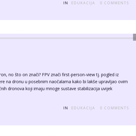
ja
ih objektiva na svijetu. Poznat je po svojoj povijesti, specifičnom
jnu objektiva te po općenitom izričaju koji dobivate s ovim
ite koristiti na današnjim fotoaparatima morate nabaviti
 […]
IN
EDUKACIJA
0
COMMENTS