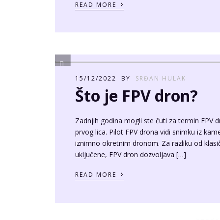
06/01/2023
BY
SRĐAN HULAK
Helios 44-2 recenzi
Helios 44-2 je bez sumnje jedan od najpoznatij
bokeh efektu (swirly bokeh), zanimljivom diza
objektivom. Helios ima M42 navoj i ako ga žel
pripadajući adapter (u mom slučaju M42 > EF
›
READ MORE