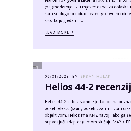
Nakon 10+ godina klikanja fotki s mojim 5d 
(naj)modernije. Niti mjesec dana iza dolaska 
sam se dugo odupirao ovom gotovo neminovnom
kroz koju gledam […]
›
READ MORE