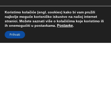
Koristimo kolačiće (engl. cookies) kako bi vam pružili
najbolje moguće korisničko iskustvo na našoj internet
stranici.
Možete saznati više o kolačićima koje koristimo ili
ih onemogućiti u postavkama.
Postavke
.
Prihvati
GASTRONOMIJA - BRAND -
POSLOVNA PROFESIONALNOST -
TURIZAM & PONUDA
PROFESIONALNO
FOTOGRAFIRANJE
Kada želite predstaviti vašu uslugu ili proizvod, prezentacijska