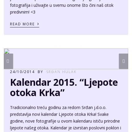
24/10/2014
BY
SRĐAN HULAK
Kalendar 2015. “Ljepote
otoka Krka”
Tradicionalno treću godinu za redom Srđan j.d.o.o.
predstavlja novi kalendar Ljepote otoka Krka! Svake
godine, nove fotografije u ovom kalendaru ističu prirodne
ljepote našeg otoka. Kalendar je izvrstan poslovni poklon i
često ga koristim kao zahvalu postojećim klijentima. U
prilogu pogledajte fotografije koje se nalaze u kalendaru.
Kalendar se može naručiti u tri veličine (stolni, […]
›
READ MORE