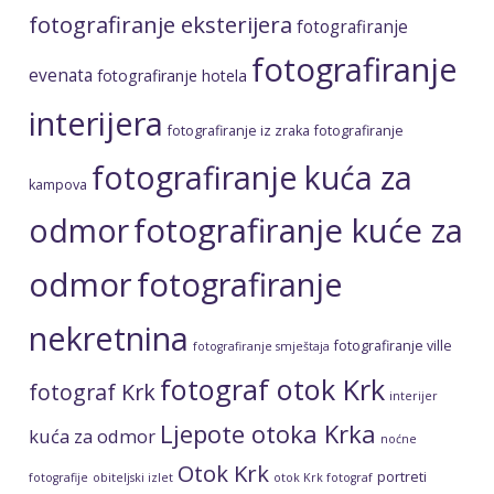
fotografiranje kuće za
odmor
odmor
fotografiranje
nekretnina
fotografiranje ville
fotografiranje smještaja
fotograf otok Krk
fotograf Krk
interijer
Ljepote otoka Krka
kuća za odmor
noćne
Otok Krk
portreti
fotografije
obiteljski izlet
otok Krk fotograf
profesionalne fotografije
profesionalni fotograf
profesionalno fotografiranje
putopis
profesionalno fotografiranje kuće za odmor
Srđan Hulak
Srđan Hulak fotografije
video