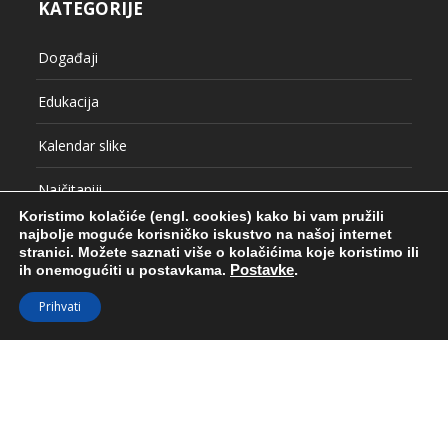
Najčitaniji
Projekti
Putopis
Razgovori
Referentni radovi
Koristimo kolačiće (engl. cookies) kako bi vam pružili
najbolje moguće korisničko iskustvo na našoj internet
Uncategorized
stranici.
Možete saznati više o kolačićima koje koristimo ili
ih onemogućiti u postavkama.
Postavke
.
Vjenčanja
Prihvati
VLOG