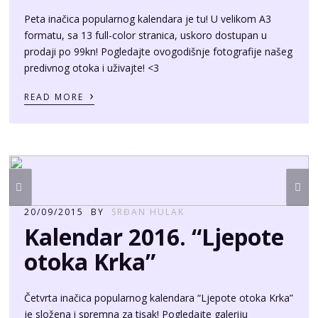
predivnog otoka i uživajte! <3
›
READ MORE
20/09/2015
BY
SRĐAN HULAK
Kalendar 2016. “Ljepote
otoka Krka”
Četvrta inačica popularnog kalendara “Ljepote otoka Krka”
je složena i spremna za tisak! Pogledajte galeriju
fotografija i uživajte u svemu onome što čini naš otok
predivnim! <3
›
READ MORE