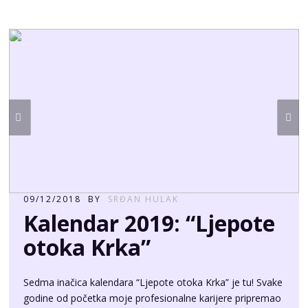
09/12/2018
BY
SRĐAN HULAK
Kalendar 2019: “Ljepote
otoka Krka”
Sedma inačica kalendara “Ljepote otoka Krka” je tu! Svake
godine od početka moje profesionalne karijere pripremao
sam set fotografija kao kalendar otoka. U obzir su dolazile
uvijek samo svježe fotografije iz tekuće godine. Ove