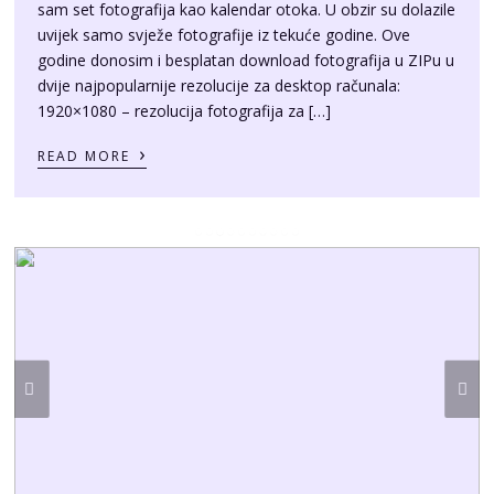
godine donosim i besplatan download fotografija u ZIPu u
dvije najpopularnije rezolucije za desktop računala:
1920×1080 – rezolucija fotografija za […]
›
READ MORE
30/10/2018
BY
SRĐAN HULAK
Ljepote otoka Krka: