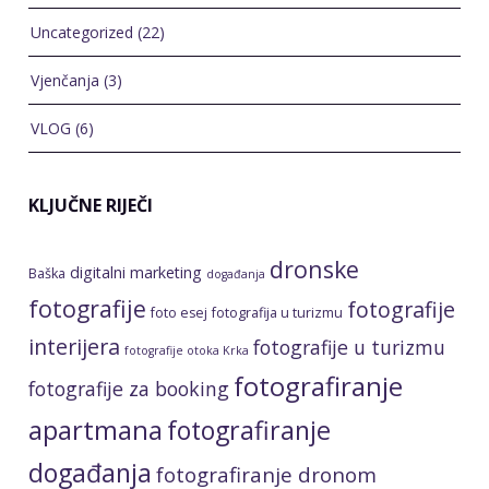
KLJUČNE RIJEČI
dronske
digitalni marketing
Baška
događanja
fotografije
fotografije
foto esej
fotografija u turizmu
interijera
fotografije u turizmu
fotografije otoka Krka
fotografiranje
fotografije za booking
apartmana
fotografiranje
događanja
fotografiranje dronom
fotografiranje eksterijera
fotografiranje
fotografiranje
evenata
fotografiranje hotela
interijera
fotografiranje iz zraka
fotografiranje
fotografiranje kuća za
kampova