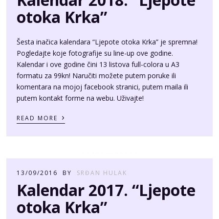
Šesta inačica kalendara “Ljepote otoka Krka” je spremna!
Pogledajte koje fotografije su line-up ove godine.
Kalendar i ove godine čini 13 listova full-colora u A3
formatu za 99kn! Naručiti možete putem poruke ili
komentara na mojoj facebook stranici, putem maila ili
putem kontakt forme na webu. Uživajte!
›
READ MORE
13/09/2016
BY
SRĐAN HULAK
Kalendar 2017. “Ljepote
otoka Krka”
Peta inačica popularnog kalendara je tu! U velikom A3
formatu, sa 13 full-color stranica, uskoro dostupan u
prodaji po 99kn! Pogledajte ovogodišnje fotografije našeg