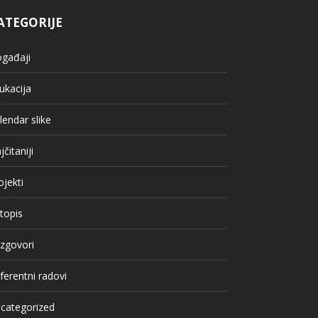
ATEGORIJE
gađaji
ukacija
lendar slike
jčitaniji
ojekti
topis
zgovori
ferentni radovi
categorized