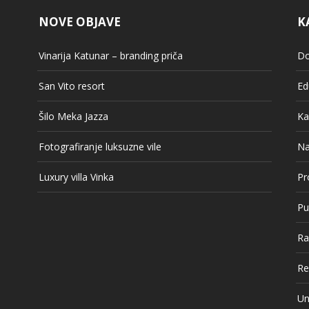
NOVE OBJAVE
K
Vinarija Katunar – branding priča
Do
San Vito resort
Ed
Šilo Meka Jazza
Ka
Fotografiranje luksuzne vile
Na
Luxury villa Vinka
Pr
Pu
Ra
Re
Un