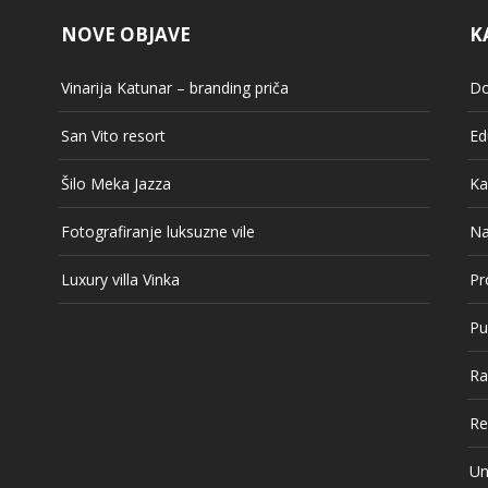
NOVE OBJAVE
K
Vinarija Katunar – branding priča
Do
San Vito resort
Ed
Šilo Meka Jazza
Ka
Fotografiranje luksuzne vile
Na
Luxury villa Vinka
Pr
Pu
Ra
Re
Un