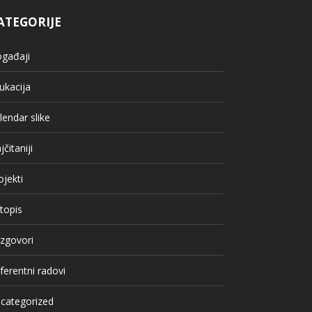
ATEGORIJE
gađaji
ukacija
lendar slike
jčitaniji
ojekti
topis
zgovori
ferentni radovi
categorized