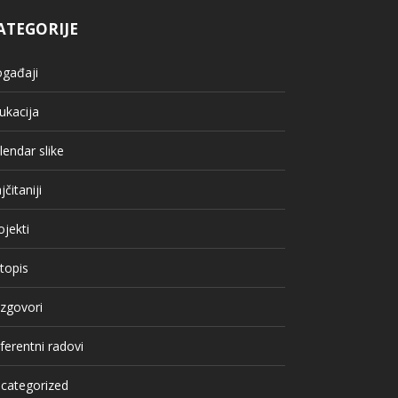
ATEGORIJE
gađaji
ukacija
lendar slike
jčitaniji
ojekti
topis
zgovori
ferentni radovi
categorized