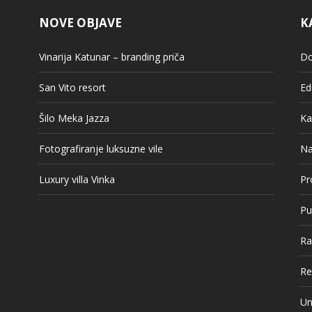
NOVE OBJAVE
K
Vinarija Katunar – branding priča
Do
San Vito resort
Ed
Šilo Meka Jazza
Ka
Fotografiranje luksuzne vile
Na
Luxury villa Vinka
Pr
Pu
Ra
Re
Un