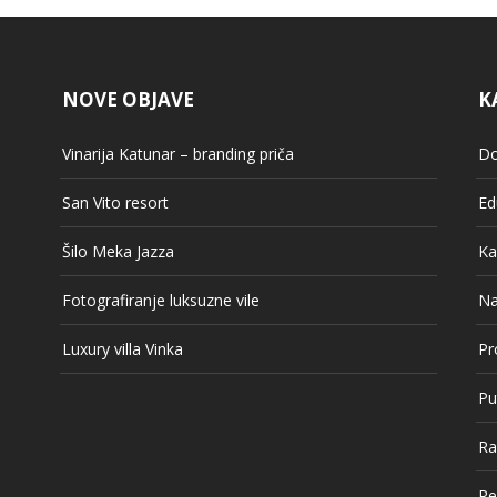
NOVE OBJAVE
K
Vinarija Katunar – branding priča
Do
San Vito resort
Ed
Šilo Meka Jazza
Ka
Fotografiranje luksuzne vile
Na
Luxury villa Vinka
Pr
Pu
Ra
Re