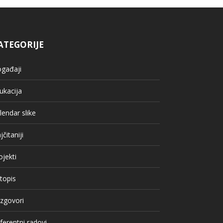
ATEGORIJE
gađaji
ukacija
lendar slike
jčitaniji
ojekti
topis
zgovori
ferentni radovi