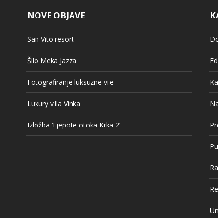
NOVE OBJAVE
K
San Vito resort
Do
Šilo Meka Jazza
Ed
Fotografiranje luksuzne vile
Ka
Luxury villa Vinka
Na
Izložba ‘Ljepote otoka Krka 2’
Pr
Pu
Ra
Re
Un