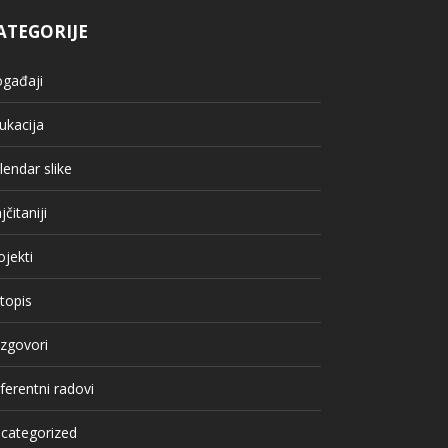
ATEGORIJE
gađaji
ukacija
lendar slike
jčitaniji
ojekti
topis
zgovori
ferentni radovi
categorized