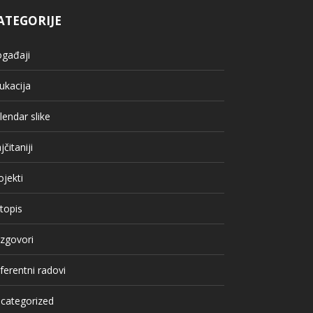
ATEGORIJE
gađaji
ukacija
lendar slike
jčitaniji
ojekti
topis
zgovori
ferentni radovi
categorized