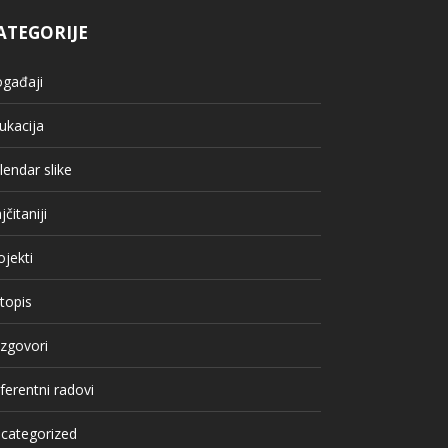
ATEGORIJE
gađaji
ukacija
lendar slike
jčitaniji
ojekti
topis
zgovori
ferentni radovi
categorized