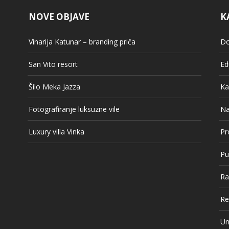
NOVE OBJAVE
K
Vinarija Katunar – branding priča
Do
San Vito resort
Ed
Šilo Meka Jazza
Ka
Fotografiranje luksuzne vile
Na
Luxury villa Vinka
Pr
Pu
Ra
Re
Un