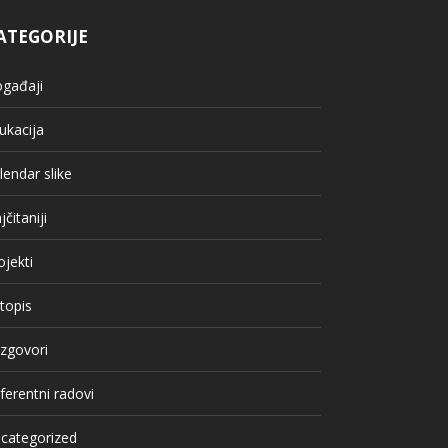
ATEGORIJE
gađaji
ukacija
lendar slike
jčitaniji
ojekti
topis
zgovori
ferentni radovi
categorized