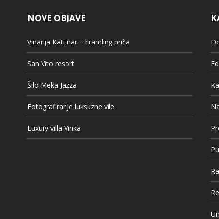
NOVE OBJAVE
K
Vinarija Katunar – branding priča
Do
San Vito resort
Ed
Šilo Meka Jazza
Ka
Fotografiranje luksuzne vile
Na
Luxury villa Vinka
Pr
Pu
Ra
Re
Un