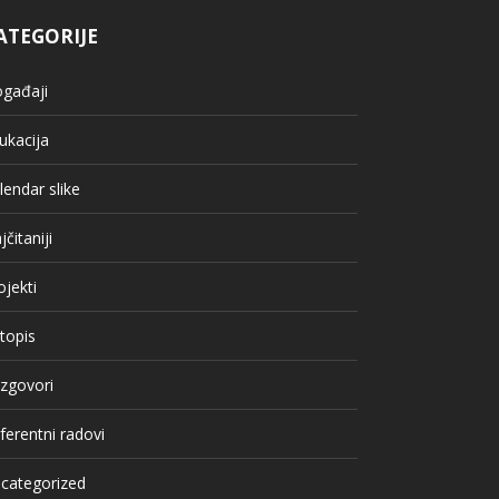
ATEGORIJE
gađaji
ukacija
lendar slike
jčitaniji
ojekti
topis
zgovori
ferentni radovi
categorized