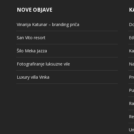
NOVE OBJAVE
K
Vinarija Katunar – branding priča
Do
San Vito resort
Ed
Šilo Meka Jazza
Ka
Fotografiranje luksuzne vile
Na
Luxury villa Vinka
Pr
Pu
Ra
Re
Un