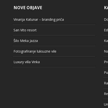
NOVE OBJAVE
K
Vinarija Katunar – branding priča
Do
San Vito resort
Ed
Šilo Meka Jazza
Ka
Fotografiranje luksuzne vile
Na
Luxury villa Vinka
Pr
Pu
Ra
Re
Un