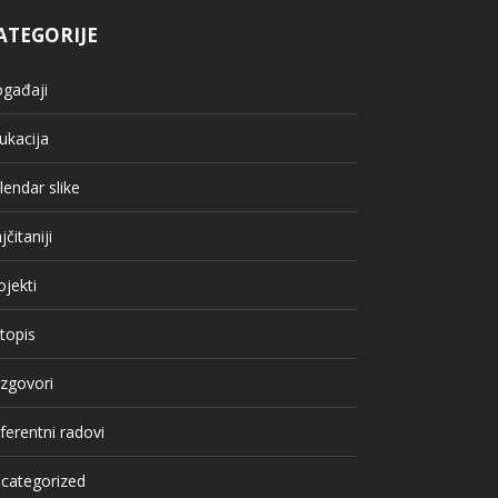
ATEGORIJE
gađaji
ukacija
lendar slike
jčitaniji
ojekti
topis
zgovori
ferentni radovi
categorized