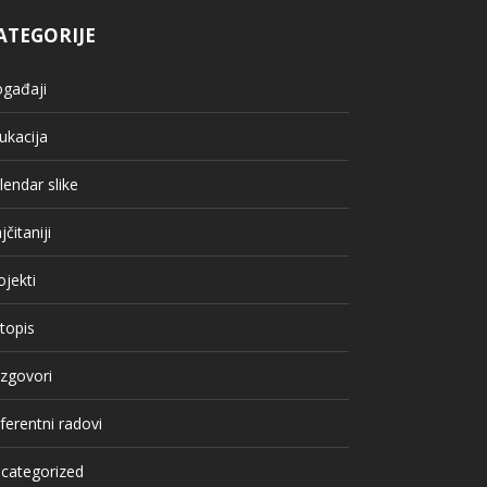
ATEGORIJE
gađaji
ukacija
lendar slike
jčitaniji
ojekti
topis
zgovori
ferentni radovi
categorized