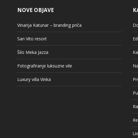
NOVE OBJAVE
K
Vinarija Katunar – branding priča
Do
San Vito resort
Ed
Šilo Meka Jazza
Ka
Fotografiranje luksuzne vile
Na
Luxury villa Vinka
Pr
Pu
Ra
Re
Un