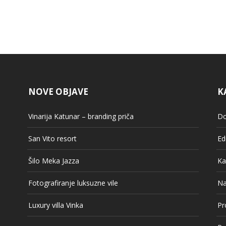
NOVE OBJAVE
K
Vinarija Katunar – branding priča
Do
San Vito resort
Ed
Šilo Meka Jazza
Ka
Fotografiranje luksuzne vile
Na
Luxury villa Vinka
Pr