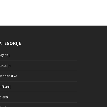
ATEGORIJE
gađaji
ukacija
lendar slike
jčitaniji
ojekti