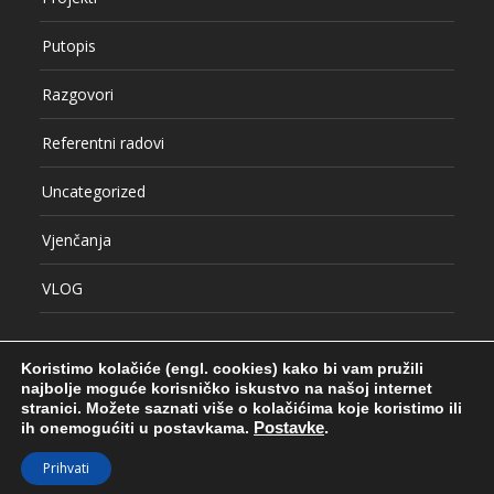
Putopis
Razgovori
Referentni radovi
Uncategorized
Vjenčanja
VLOG
Koristimo kolačiće (engl. cookies) kako bi vam pružili
najbolje moguće korisničko iskustvo na našoj internet
stranici.
Možete saznati više o kolačićima koje koristimo ili
ih onemogućiti u postavkama.
Postavke
.
© COPYRIGHT SRĐAN HULAK
RADOVI
PROJEKTI
BLOG
KONTAKT
O AUTORU
Prihvati