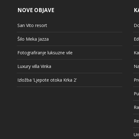
NOVE OBJAVE
K
San Vito resort
Do
Šilo Meka Jazza
Ed
Fotografiranje luksuzne vile
Ka
Luxury villa Vinka
Na
Izložba ‘Ljepote otoka Krka 2’
Pr
Pu
Ra
Re
Un