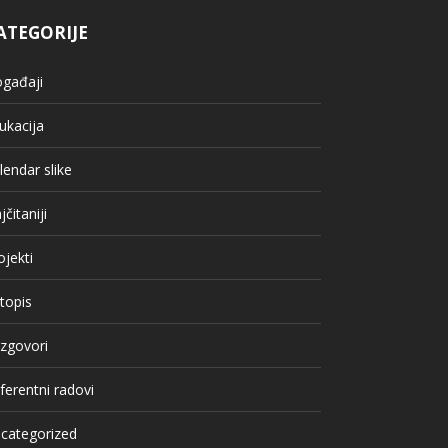
ATEGORIJE
gađaji
ukacija
lendar slike
jčitaniji
ojekti
topis
zgovori
ferentni radovi
categorized