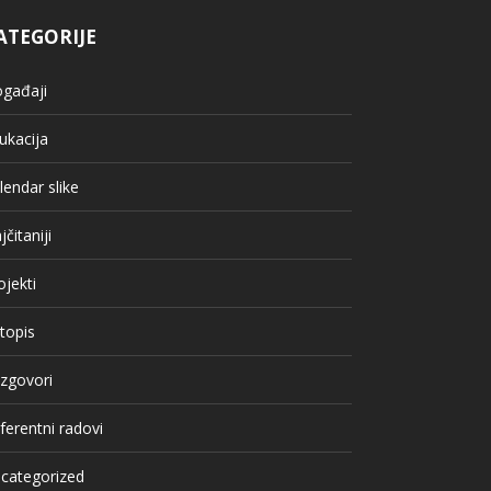
ATEGORIJE
gađaji
ukacija
lendar slike
jčitaniji
ojekti
topis
zgovori
ferentni radovi
categorized