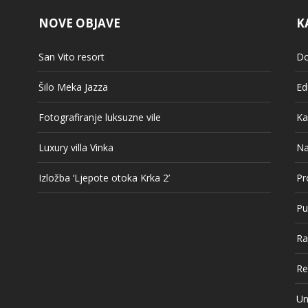
NOVE OBJAVE
K
San Vito resort
Do
Šilo Meka Jazza
Ed
Fotografiranje luksuzne vile
Ka
Luxury villa Vinka
Na
Izložba ‘Ljepote otoka Krka 2’
Pr
Pu
Ra
Re
Un