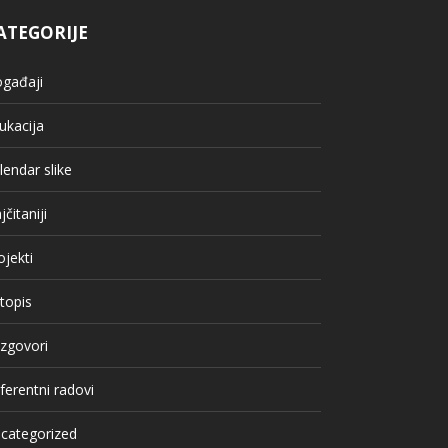
ATEGORIJE
gađaji
ukacija
lendar slike
jčitaniji
ojekti
topis
zgovori
ferentni radovi
categorized