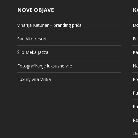
NOVE OBJAVE
K
Vinarija Katunar – branding priča
Do
San Vito resort
Ed
Šilo Meka Jazza
Ka
Fotografiranje luksuzne vile
Na
Luxury villa Vinka
Pr
Pu
Ra
Re
Un