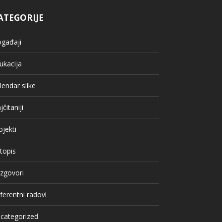
ATEGORIJE
gađaji
ukacija
lendar slike
jčitaniji
ojekti
topis
zgovori
ferentni radovi
categorized