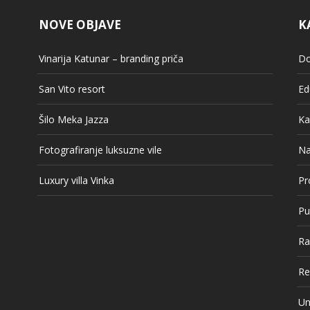
NOVE OBJAVE
K
Vinarija Katunar – branding priča
Do
San Vito resort
Ed
Šilo Meka Jazza
Ka
Fotografiranje luksuzne vile
Na
Luxury villa Vinka
Pr
Pu
Ra
Re
Un