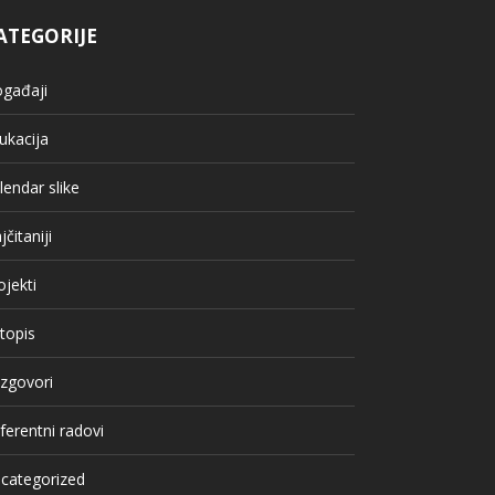
ATEGORIJE
gađaji
ukacija
lendar slike
jčitaniji
ojekti
topis
zgovori
ferentni radovi
categorized