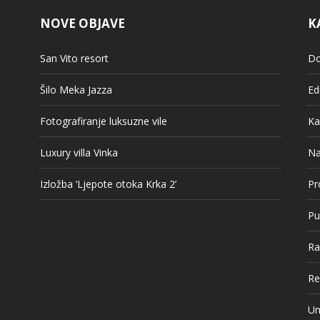
NOVE OBJAVE
K
San Vito resort
Do
Šilo Meka Jazza
Ed
Fotografiranje luksuzne vile
Ka
Luxury villa Vinka
Na
Izložba ‘Ljepote otoka Krka 2’
Pr
Pu
Ra
Re
Un