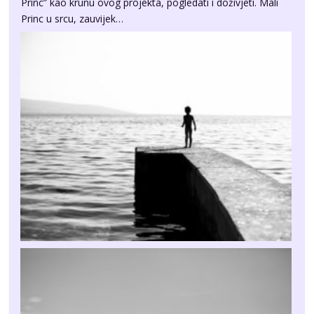
Princ” kao krunu ovog projekta, pogledati i doživjeti. Mali
Princ u srcu, zauvijek…