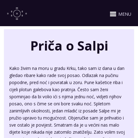
MENU
Priča o Salpi
Kako živim na moru u gradu Krku, tako sam iz dana u dan
gledao ribare kako rade svoj posao. Odlazak na pučinu
popodne, pred noć i povratak u zoru. Pune kašetice riba i
cijeli plotun galebova kao pratnja. Često sam ženi
spominjao da bi volio ići s njima jednu noć, vidjeti njihov
posao, ono s čime se oni bore svaku noć. Spletom
zanimljivih okolnosti, jedan mladić iz posade Salpe mi je
pružio upravo tu mogućnost. Objeručke sam je prihvatio i
sve ostalo je povijest. Smatram da je u većini nas malo
dijete koje nikada nije zatomilo znatiželju. Zato volim svoj