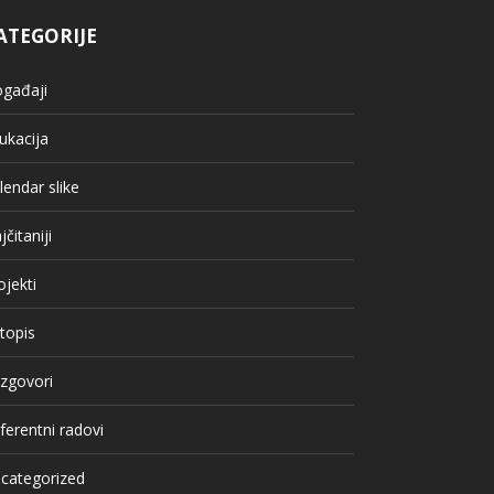
ATEGORIJE
gađaji
ukacija
lendar slike
jčitaniji
ojekti
topis
zgovori
ferentni radovi
categorized