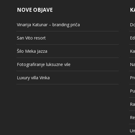
NOVE OBJAVE
K
Vinarija Katunar – branding priča
Do
San Vito resort
Ed
Šilo Meka Jazza
Ka
Fotografiranje luksuzne vile
Na
Luxury villa Vinka
Pr
Pu
Ra
Re
Un