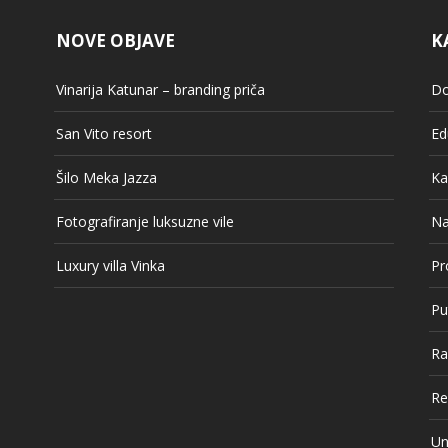
NOVE OBJAVE
K
Vinarija Katunar – branding priča
Do
San Vito resort
Ed
Šilo Meka Jazza
Ka
Fotografiranje luksuzne vile
Na
Luxury villa Vinka
Pr
Pu
Ra
Re
Un