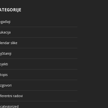
ATEGORIJE
gađaji
ukacija
lendar slike
jčitaniji
ojekti
topis
zgovori
ferentni radovi
categorized