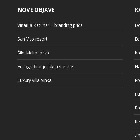
NOVE OBJAVE
K
Vinarija Katunar – branding priča
Do
San Vito resort
Ed
Šilo Meka Jazza
Ka
Fotografiranje luksuzne vile
Na
Luxury villa Vinka
Pr
Pu
Ra
Re
Un