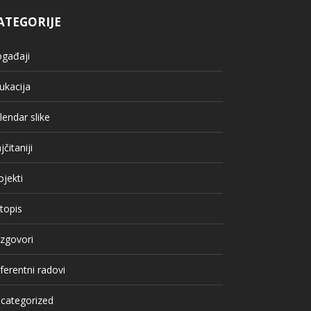
ATEGORIJE
gađaji
ukacija
lendar slike
jčitaniji
ojekti
topis
zgovori
ferentni radovi
categorized