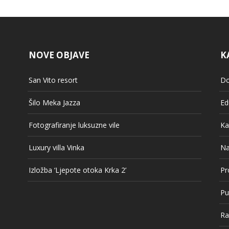
NOVE OBJAVE
K
San Vito resort
Do
Šilo Meka Jazza
Ed
Fotografiranje luksuzne vile
Ka
Luxury villa Vinka
Na
Izložba ‘Ljepote otoka Krka 2’
Pr
Pu
Ra