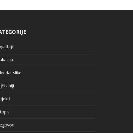
ATEGORIJE
gađaji
ukacija
lendar slike
jčitaniji
ojekti
topis
zgovori