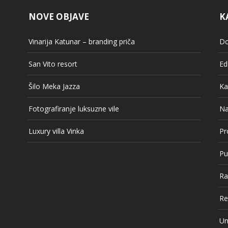
NOVE OBJAVE
K
Vinarija Katunar – branding priča
Do
San Vito resort
Ed
Šilo Meka Jazza
Ka
Fotografiranje luksuzne vile
Na
Luxury villa Vinka
Pr
Pu
Ra
Re
Un