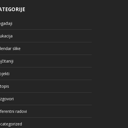
ATEGORIJE
gađaji
ukacija
lendar slike
jčitaniji
ojekti
topis
zgovori
ferentni radovi
categorized