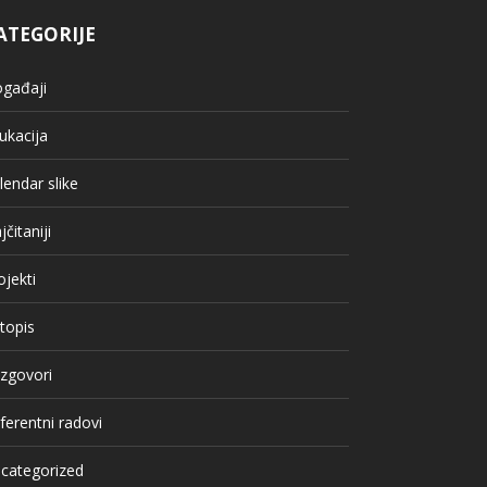
ATEGORIJE
gađaji
ukacija
lendar slike
jčitaniji
ojekti
topis
zgovori
ferentni radovi
categorized