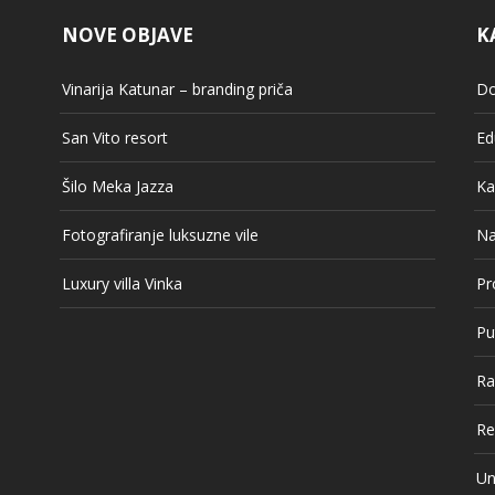
NOVE OBJAVE
K
Vinarija Katunar – branding priča
Do
San Vito resort
Ed
Šilo Meka Jazza
Ka
Fotografiranje luksuzne vile
Na
Luxury villa Vinka
Pr
Pu
Ra
Re
Un