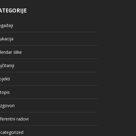
ATEGORIJE
gađaji
ukacija
lendar slike
jčitaniji
ojekti
topis
zgovori
ferentni radovi
categorized