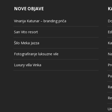
NOVE OBJAVE
K
Vinarija Katunar – branding priča
Do
San Vito resort
Ed
Šilo Meka Jazza
Ka
Fotografiranje luksuzne vile
Na
Luxury villa Vinka
Pr
Pu
Ra
Re
Un