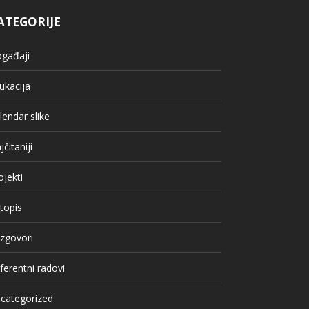
ATEGORIJE
gađaji
ukacija
lendar slike
jčitaniji
ojekti
topis
zgovori
ferentni radovi
categorized