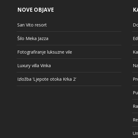
NOVE OBJAVE
K
San Vito resort
Do
Šilo Meka Jazza
Ed
Fotografiranje luksuzne vile
Ka
Luxury villa Vinka
Na
Izložba ‘Ljepote otoka Krka 2’
Pr
Pu
Ra
Re
Un