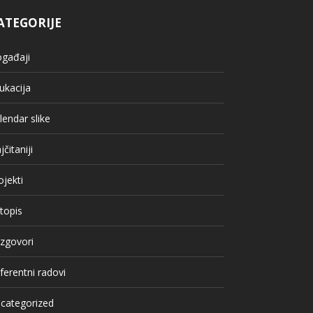
ATEGORIJE
gađaji
ukacija
lendar slike
jčitaniji
ojekti
topis
zgovori
ferentni radovi
categorized