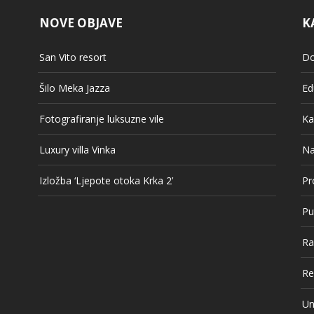
NOVE OBJAVE
K
San Vito resort
Do
Šilo Meka Jazza
Ed
Fotografiranje luksuzne vile
Ka
Luxury villa Vinka
Na
Izložba ‘Ljepote otoka Krka 2’
Pr
Pu
Ra
Re
Un