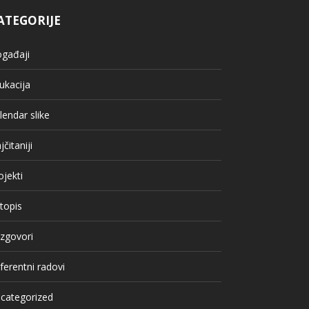
ATEGORIJE
gađaji
ukacija
lendar slike
jčitaniji
ojekti
topis
zgovori
ferentni radovi
categorized