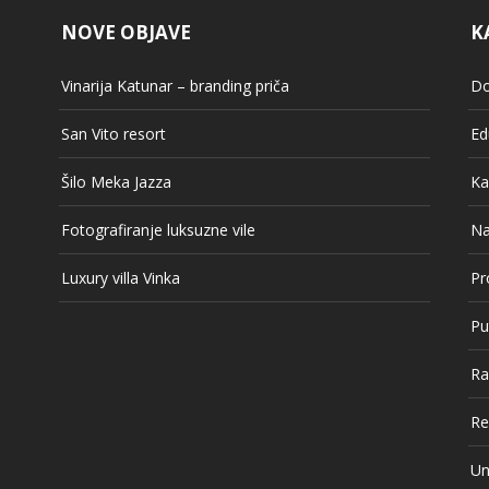
NOVE OBJAVE
K
Vinarija Katunar – branding priča
Do
San Vito resort
Ed
Šilo Meka Jazza
Ka
Fotografiranje luksuzne vile
Na
Luxury villa Vinka
Pr
Pu
Ra
Re
Un