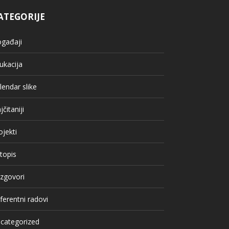
ATEGORIJE
gađaji
ukacija
lendar slike
jčitaniji
ojekti
topis
zgovori
ferentni radovi
categorized