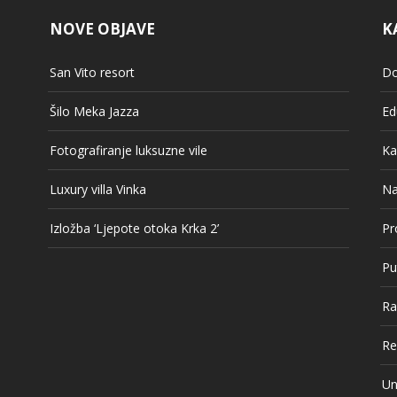
NOVE OBJAVE
K
San Vito resort
Do
Šilo Meka Jazza
Ed
Fotografiranje luksuzne vile
Ka
Luxury villa Vinka
Na
Izložba ‘Ljepote otoka Krka 2’
Pr
Pu
Ra
Re
Un