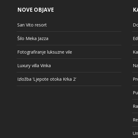
NOVE OBJAVE
K
San Vito resort
Do
Šilo Meka Jazza
Ed
Fotografiranje luksuzne vile
Ka
Luxury villa Vinka
Na
Izložba ‘Ljepote otoka Krka 2’
Pr
Pu
Ra
Re
Un