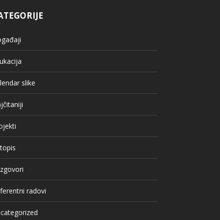
ATEGORIJE
gađaji
ukacija
lendar slike
jčitaniji
ojekti
topis
zgovori
ferentni radovi
categorized