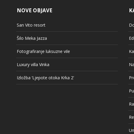
NOVE OBJAVE
K
San Vito resort
Do
Šilo Meka Jazza
Ed
Fotografiranje luksuzne vile
Ka
Luxury villa Vinka
Na
Izložba ‘Ljepote otoka Krka 2’
Pr
Pu
Ra
Re
Un