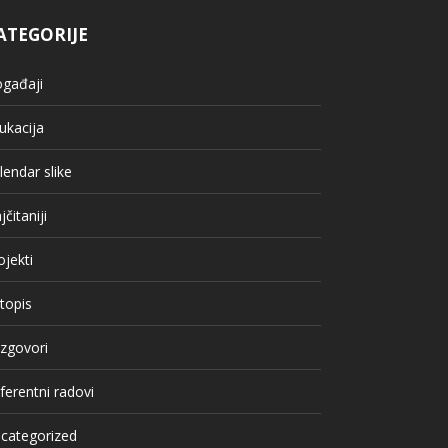
ATEGORIJE
gađaji
ukacija
lendar slike
jčitaniji
ojekti
topis
zgovori
ferentni radovi
categorized