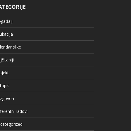
ATEGORIJE
gađaji
ukacija
lendar slike
jčitaniji
ojekti
topis
zgovori
ferentni radovi
categorized