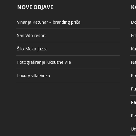
NOVE OBJAVE
K
Vinarija Katunar – branding priča
Do
San Vito resort
Ed
Šilo Meka Jazza
Ka
Fotografiranje luksuzne vile
Na
Luxury villa Vinka
Pr
Pu
Ra
Re
Un