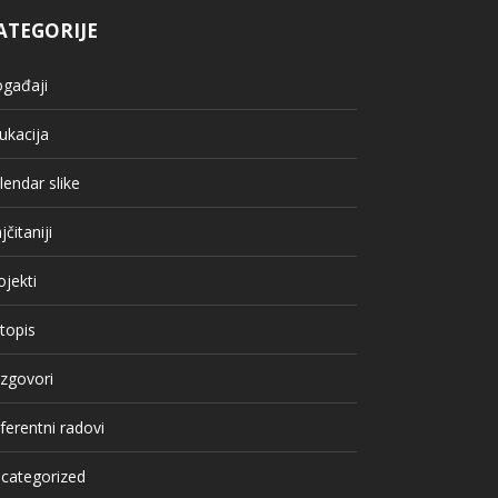
ATEGORIJE
gađaji
ukacija
lendar slike
jčitaniji
ojekti
topis
zgovori
ferentni radovi
categorized