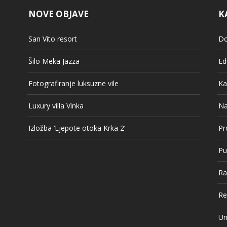
NOVE OBJAVE
K
San Vito resort
Do
Šilo Meka Jazza
Ed
Fotografiranje luksuzne vile
Ka
Luxury villa Vinka
Na
Izložba ‘Ljepote otoka Krka 2’
Pr
Pu
Ra
Re
Un