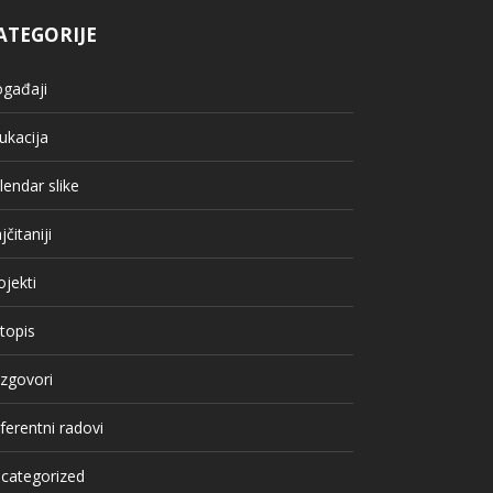
ATEGORIJE
gađaji
ukacija
lendar slike
jčitaniji
ojekti
topis
zgovori
ferentni radovi
categorized