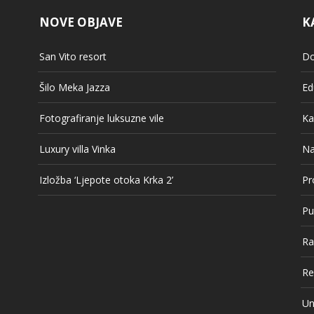
NOVE OBJAVE
K
San Vito resort
Do
Šilo Meka Jazza
Ed
Fotografiranje luksuzne vile
Ka
Luxury villa Vinka
Na
Izložba ‘Ljepote otoka Krka 2’
Pr
Pu
Ra
Re
Un