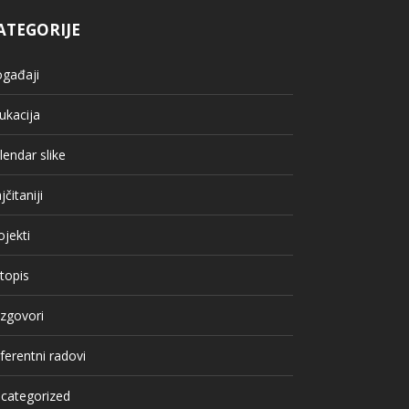
ATEGORIJE
gađaji
ukacija
lendar slike
jčitaniji
ojekti
topis
zgovori
ferentni radovi
categorized