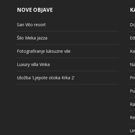
NOVE OBJAVE
K
San Vito resort
Do
Šilo Meka Jazza
Ed
Fotografiranje luksuzne vile
Ka
Luxury villa Vinka
Na
Izložba ‘Ljepote otoka Krka 2’
Pr
Pu
Ra
Re
Un