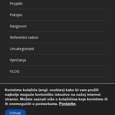
Projekti
Putopis
Razgovori
Referentni radovi
Uncategorized
Vjenčanja
VLOG
Koristimo kolačiće (engl. cookies) kako bi vam pružili
najbolje moguće korisničko iskustvo na našoj internet
stranici.
Možete saznati više o kolačićima koje koristimo ili
© COPYRIGHT SRĐAN HULAK
ih onemogućiti u postavkama.
Postavke
.
RADOVI
PROJEKTI
BLOG
KONTAKT
O AUTORU
Prihvati