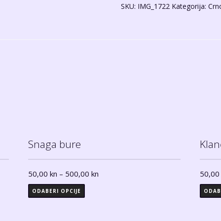
SKU:
IMG_1722
Kategorija:
Crno
c/b
količina
Snaga bure
Klan
50,00
kn
–
500,00
kn
50,0
ODABERI OPCIJE
ODAB