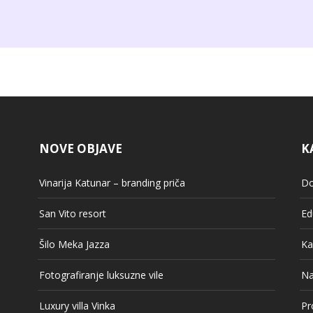
NOVE OBJAVE
K
Vinarija Katunar – branding priča
Do
San Vito resort
Ed
Šilo Meka Jazza
Ka
Fotografiranje luksuzne vile
Na
Luxury villa Vinka
Pr