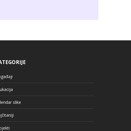
ATEGORIJE
gađaji
ukacija
lendar slike
jčitaniji
ojekti