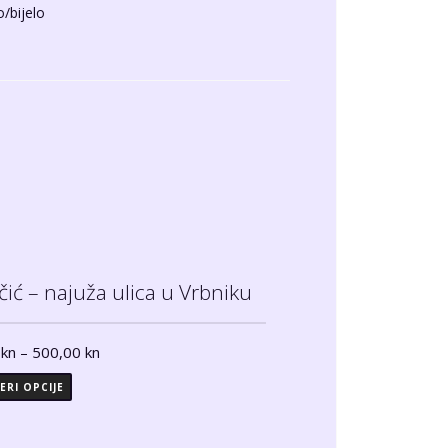
/bijelo
čić – najuža ulica u Vrbniku
0
kn
–
500,00
kn
ERI OPCIJE