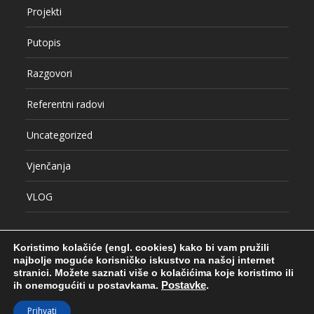
Projekti
Putopis
Razgovori
Referentni radovi
Uncategorized
Vjenčanja
VLOG
Koristimo kolačiće (engl. cookies) kako bi vam pružili
najbolje moguće korisničko iskustvo na našoj internet
stranici.
Možete saznati više o kolačićima koje koristimo ili
© COPYRIGHT SRĐAN HULAK
ih onemogućiti u postavkama.
Postavke
.
RADOVI
PROJEKTI
BLOG
KONTAKT
O AUTORU
Prihvati