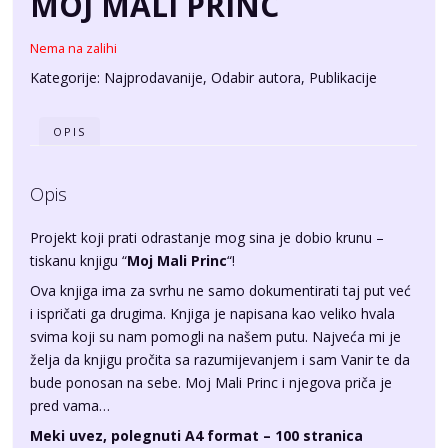
MOJ MALI PRINC
Nema na zalihi
Kategorije:
Najprodavanije
,
Odabir autora
,
Publikacije
OPIS
Opis
Projekt koji prati odrastanje mog sina je dobio krunu –
tiskanu knjigu “
Moj Mali Princ
“!
Ova knjiga ima za svrhu ne samo dokumentirati taj put već
i ispričati ga drugima. Knjiga je napisana kao veliko hvala
svima koji su nam pomogli na našem putu. Najveća mi je
želja da knjigu pročita sa razumijevanjem i sam Vanir te da
bude ponosan na sebe. Moj Mali Princ i njegova priča je
pred vama…
Meki uvez, polegnuti A4 format – 100 stranica