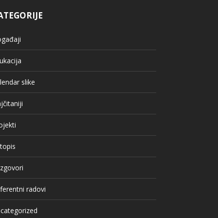
ATEGORIJE
gađaji
ukacija
lendar slike
jčitaniji
ojekti
topis
zgovori
ferentni radovi
categorized