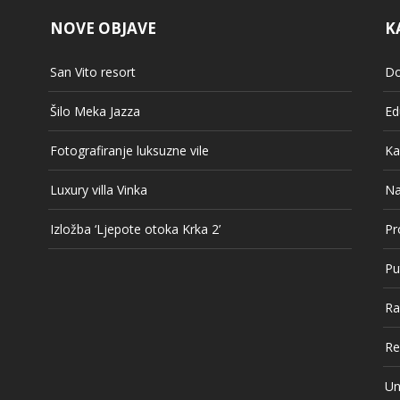
NOVE OBJAVE
K
San Vito resort
Do
Šilo Meka Jazza
Ed
Fotografiranje luksuzne vile
Ka
Luxury villa Vinka
Na
Izložba ‘Ljepote otoka Krka 2’
Pr
Pu
Ra
Re
Un