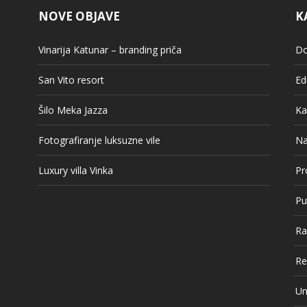
NOVE OBJAVE
K
Vinarija Katunar – branding priča
Do
San Vito resort
Ed
Šilo Meka Jazza
Ka
Fotografiranje luksuzne vile
Na
Luxury villa Vinka
Pr
Pu
Ra
Re
Un