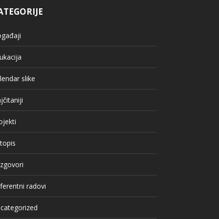
ATEGORIJE
gađaji
ukacija
lendar slike
jčitaniji
ojekti
topis
zgovori
ferentni radovi
categorized