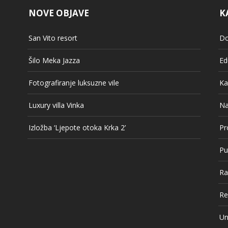
NOVE OBJAVE
K
San Vito resort
Do
Šilo Meka Jazza
Ed
Fotografiranje luksuzne vile
Ka
Luxury villa Vinka
Na
Izložba ‘Ljepote otoka Krka 2’
Pr
Pu
Ra
Re
Un