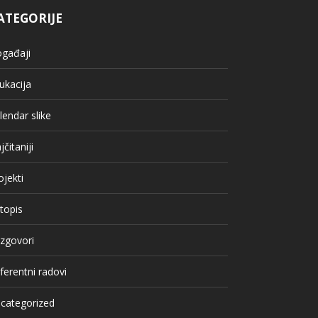
ATEGORIJE
gađaji
ukacija
lendar slike
jčitaniji
ojekti
topis
zgovori
ferentni radovi
categorized