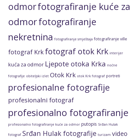
fotografiranje kuće za
odmor
odmor
fotografiranje
nekretnina
fotografiranje ville
fotografiranje smještaja
fotograf otok Krk
fotograf Krk
interijer
Ljepote otoka Krka
kuća za odmor
noćne
Otok Krk
portreti
fotografije
obiteljski izlet
otok Krk fotograf
profesionalne fotografije
profesionalni fotograf
profesionalno fotografiranje
putopis
profesionalno fotografiranje kuće za odmor
Srđan Hulak
Srđan Hulak fotografije
video
fotograf
turizam