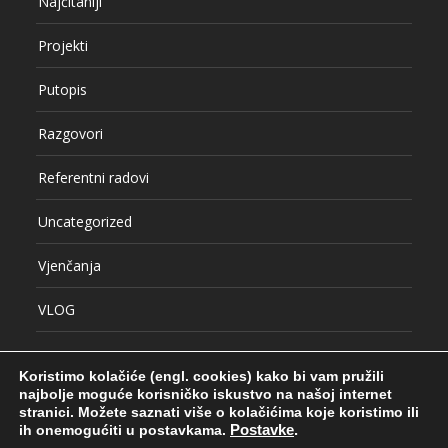
Najčitaniji
Projekti
Putopis
Razgovori
Referentni radovi
Uncategorized
Vjenčanja
VLOG
Koristimo kolačiće (engl. cookies) kako bi vam pružili
najbolje moguće korisničko iskustvo na našoj internet
stranici.
Možete saznati više o kolačićima koje koristimo ili
ih onemogućiti u postavkama.
Postavke
.
© COPYRIGHT SRĐAN HULAK