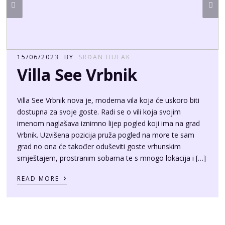
15/06/2023
BY
SRĐAN HULAK
Villa See Vrbnik
Villa See Vrbnik nova je, moderna vila koja će uskoro biti
dostupna za svoje goste. Radi se o vili koja svojim
imenom naglašava iznimno lijep pogled koji ima na grad
Vrbnik. Uzvišena pozicija pruža pogled na more te sam
grad no ona će također oduševiti goste vrhunskim
smještajem, prostranim sobama te s mnogo lokacija i […]
›
READ MORE