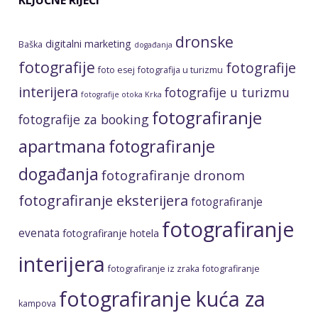
KLJUČNE RIJEČI
dronske
digitalni marketing
Baška
događanja
fotografije
fotografije
foto esej
fotografija u turizmu
interijera
fotografije u turizmu
fotografije otoka Krka
fotografiranje
fotografije za booking
apartmana
fotografiranje
događanja
fotografiranje dronom
fotografiranje eksterijera
fotografiranje
fotografiranje
evenata
fotografiranje hotela
interijera
fotografiranje iz zraka
fotografiranje
fotografiranje kuća za
kampova